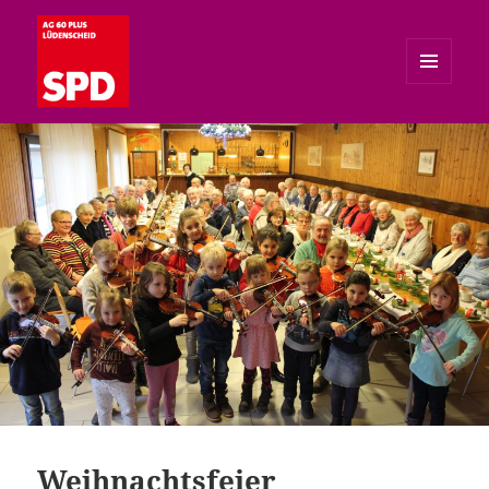
MENÜ
UND
SPD AG 60plus Lüdenscheid
WIDGETS
Weihnachtsfeier